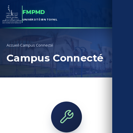
Campu
FMPMD
Vie Est
UNIVERSITÉ IBN TOFAIL
Bureau
Associ
Accueil
›
Campus Connecté
Évène
Campus Connecté